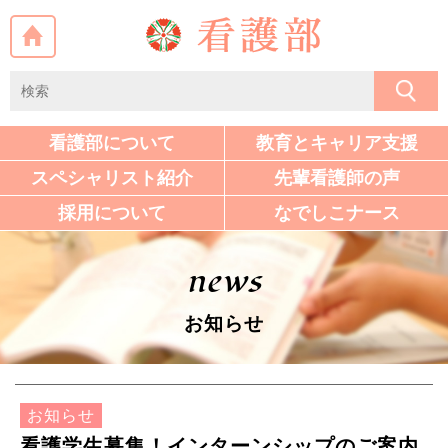
看護部について
教育と
キャリア
支援
スペシャ
リスト
紹介
先輩看護師の声
採用について
なでしこ
ナース
news
お知らせ
お知らせ
看護学生募集！インターンシップのご案内