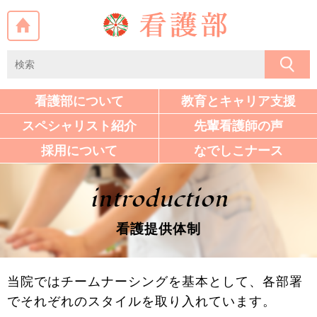
看護部について
教育と
キャリア
支援
スペシャ
リスト
紹介
先輩看護師の声
採用について
なでしこ
ナース
introduction
看護提供体制
当院ではチームナーシングを基本として、各部署
でそれぞれのスタイルを取り入れています。